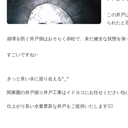
この井戸
られたと
崩壊を防ぐ井戸側はおそらく赤松で、未だ健全な状態を保っ
すごいですね✨
きっと良い水に巡り会える^_^
関東圏の井戸掘り井戸工事はイドヨコにお任せください❗️
仕上がり良い水量豊富な井戸をご提供いたします🙇‍♂️