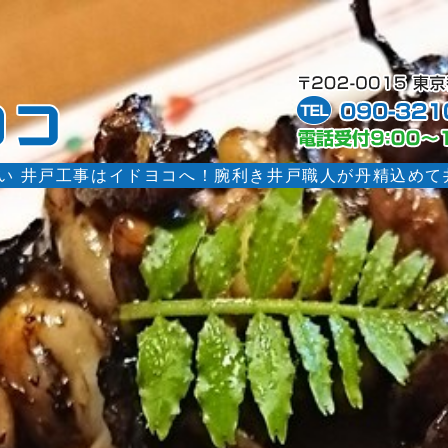
井戸掘りや井戸工事 井戸さらい洗浄 井戸ポ
らい 井戸工事はイドヨコへ！腕利き井戸職人が丹精込め