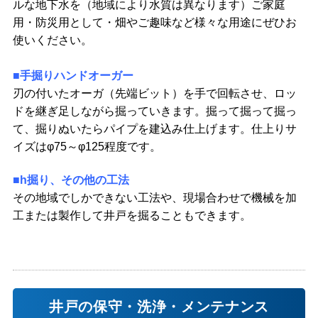
ルな地下水を（地域により水質は異なります）ご家庭
用・防災用として・畑やご趣味など様々な用途にぜひお
使いください。
■手掘りハンドオーガー
刃の付いたオーガ（先端ビット）を手で回転させ、ロッ
ドを継ぎ足しながら掘っていきます。掘って掘って掘っ
て、掘りぬいたらパイプを建込み仕上げます。仕上りサ
イズはφ75～φ125程度です。
■h
掘り
、その他の工法
その地域でしかできない工法や、現場合わせで機械を加
工または製作して井戸を掘ることもできます。
井戸の保守・洗浄・メンテナンス