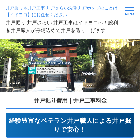
井戸掘りや井戸工事 井戸さらい洗浄 井戸ポンプのことは
【イドヨコ】にお任せください！
井戸掘り 井戸さらい 井戸工事はイドヨコへ！腕利
き井戸職人が丹精込めて井戸を造り上げます！
井戸掘りイドヨコ
井戸のご相談～完成まで
井戸掘り料金
井戸掘りQ&A
お問い合わせ・お申込み
井戸掘り費用｜井戸工事料金
経験豊富なベテラン井戸職人による井戸掘
りで安心！