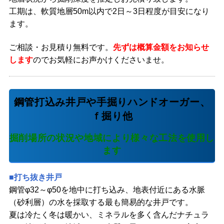
工期は、軟質地層50m以内で2日～3日程度が目安になり
ます。
ご相談・お見積り無料です。
先ずは概算金額をお知らせ
します
のでお気軽にお声かけくださいませ。
鋼管打込み井戸や手掘りハンドオーガー、
ｆ掘り他
掘削場所の状況や地域により様々な工法を使用し
ます
■打ち抜き井戸
鋼管φ32～φ50を地中に打ち込み、地表付近にある水脈
（砂利層）の水を採取する最も簡易的な井戸です。
夏は冷たく冬は暖かい、ミネラルを多く含んだナチュラ