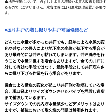
⚠️
洗浄作業において、必ずしも水量の増加や水質の改善を保証す
るものではございません。水質改善には別途水処理装置が必要で
す。
掘り井戸の増し掘りや井戸補強修繕など
■
どんなに水量が多かった井戸でも、経年による水脈の変
化や砂などの侵入により地下水の水位が低下する場合が
あり最終的には井戸が枯れてしまいます。井戸洗浄を行
うことで水量回復する場合もありますが、全ての井戸に
対して有効な手段ではなく、最終手段として井戸底をさ
らに掘り下げる作業を行う場合があります。
侵食による構造の変化が起こり井戸側が崩壊している場
合、現口径よりサイズダウンさせたパイプを埋設し適所
まで補強していきます。
サイズダウンでの孔内貯水量減少などデメリットはあり
ますが、補強において耐久性の問題は解消されます。