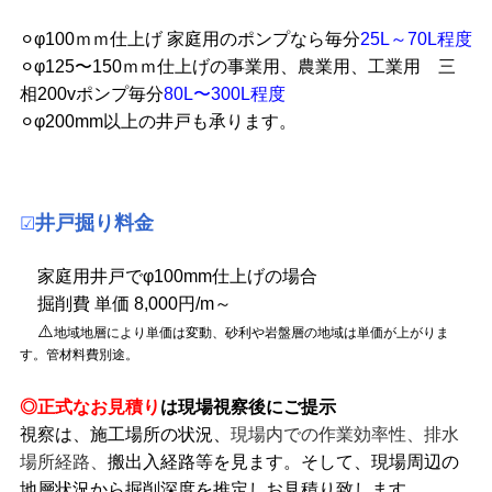
⚪︎φ100ｍｍ仕上げ 家庭用のポンプなら毎分
25L～70L程度
⚪︎φ125〜150ｍｍ仕上げの事業用、農業用、工業用 三
相200vポンプ毎分
80L〜300L程度
⚪︎φ200mm以上の井戸も承ります。
井戸掘り料金
☑
家庭用井戸でφ100mm仕上げの場合
掘削費 単価 8,000円/m～
⚠️
地域地層により単価は変動、砂利や岩盤層の地域は単価が上がりま
す。管材料費別途。
◎正式なお見積り
は現場視察後にご提示
視察は、施工場所の状況、
現場内での作業効率性、排水
場所経路、
搬出入経路等を見ます。そして、現場周辺の
地層状況から掘削深度を推定しお見積り致します。