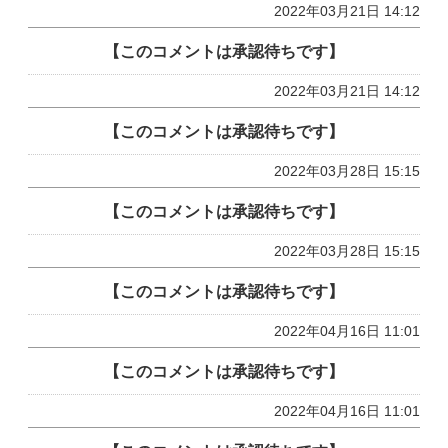
2022年03月21日 14:12
【このコメントは承認待ちです】
2022年03月21日 14:12
【このコメントは承認待ちです】
2022年03月28日 15:15
【このコメントは承認待ちです】
2022年03月28日 15:15
【このコメントは承認待ちです】
2022年04月16日 11:01
【このコメントは承認待ちです】
2022年04月16日 11:01