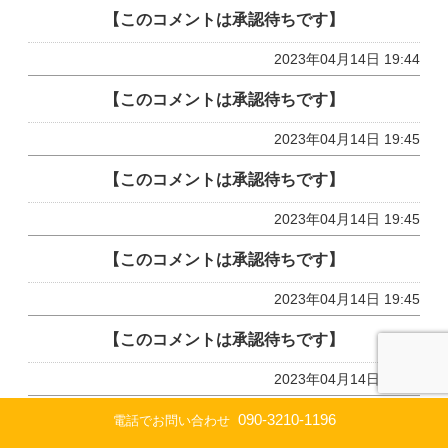
【このコメントは承認待ちです】
2023年04月14日 19:44
【このコメントは承認待ちです】
2023年04月14日 19:45
【このコメントは承認待ちです】
2023年04月14日 19:45
【このコメントは承認待ちです】
2023年04月14日 19:45
【このコメントは承認待ちです】
2023年04月14日 19:46
【このコメントは承認待ちです】
090-3210-1196
電話でお問い合わせ