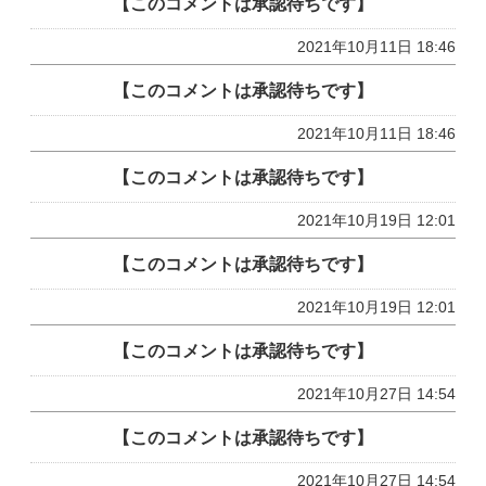
【このコメントは承認待ちです】
2021年10月11日 18:46
【このコメントは承認待ちです】
2021年10月11日 18:46
【このコメントは承認待ちです】
2021年10月19日 12:01
【このコメントは承認待ちです】
2021年10月19日 12:01
【このコメントは承認待ちです】
2021年10月27日 14:54
【このコメントは承認待ちです】
2021年10月27日 14:54