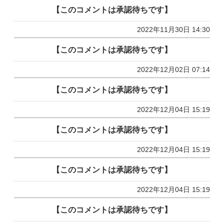
【このコメントは承認待ちです】
2022年11月30日 14:30
【このコメントは承認待ちです】
2022年12月02日 07:14
【このコメントは承認待ちです】
2022年12月04日 15:19
【このコメントは承認待ちです】
2022年12月04日 15:19
【このコメントは承認待ちです】
2022年12月04日 15:19
【このコメントは承認待ちです】