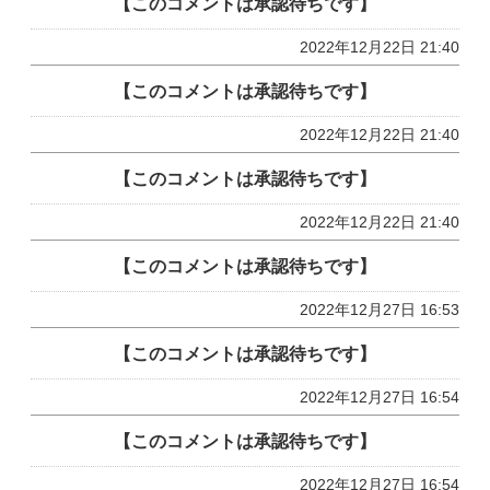
【このコメントは承認待ちです】
2022年12月22日 21:40
【このコメントは承認待ちです】
2022年12月22日 21:40
【このコメントは承認待ちです】
2022年12月22日 21:40
【このコメントは承認待ちです】
2022年12月27日 16:53
【このコメントは承認待ちです】
2022年12月27日 16:54
【このコメントは承認待ちです】
2022年12月27日 16:54