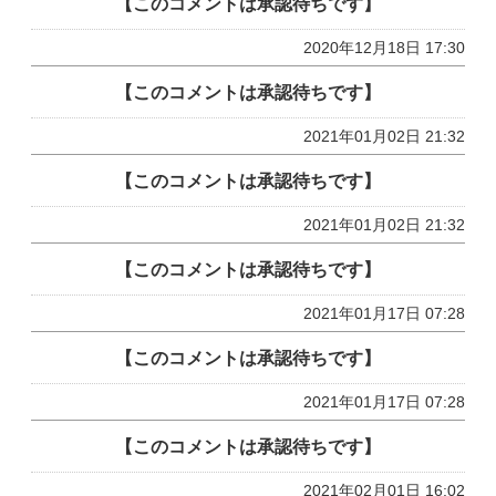
【このコメントは承認待ちです】
2020年12月18日 17:30
【このコメントは承認待ちです】
2021年01月02日 21:32
【このコメントは承認待ちです】
2021年01月02日 21:32
【このコメントは承認待ちです】
2021年01月17日 07:28
【このコメントは承認待ちです】
2021年01月17日 07:28
【このコメントは承認待ちです】
2021年02月01日 16:02