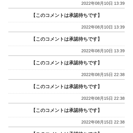
2022年08月10日 13:39
【このコメントは承認待ちです】
2022年08月10日 13:39
【このコメントは承認待ちです】
2022年08月10日 13:39
【このコメントは承認待ちです】
2022年08月15日 22:38
【このコメントは承認待ちです】
2022年08月15日 22:38
【このコメントは承認待ちです】
2022年08月15日 22:38