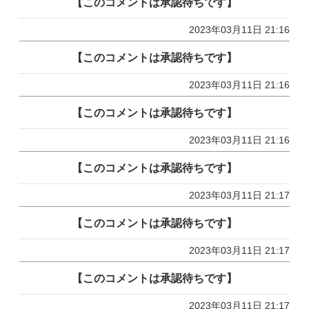
【このコメントは承認待ちです】
2023年03月11日 21:16
【このコメントは承認待ちです】
2023年03月11日 21:16
【このコメントは承認待ちです】
2023年03月11日 21:16
【このコメントは承認待ちです】
2023年03月11日 21:17
【このコメントは承認待ちです】
2023年03月11日 21:17
【このコメントは承認待ちです】
2023年03月11日 21:17