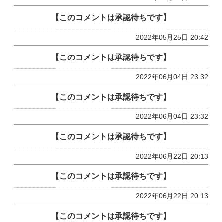
【このコメントは承認待ちです】
2022年05月25日 20:42
【このコメントは承認待ちです】
2022年06月04日 23:32
【このコメントは承認待ちです】
2022年06月04日 23:32
【このコメントは承認待ちです】
2022年06月22日 20:13
【このコメントは承認待ちです】
2022年06月22日 20:13
【このコメントは承認待ちです】